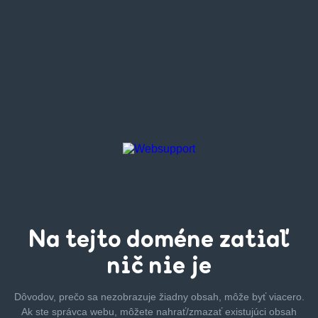
Na tejto
doméne zatiaľ
nič nie je
Dôvodov, prečo sa nezobrazuje žiadny obsah, môže byť
viacero.
Ak ste správca webu, môžete nahrať/zmazať
existujúci obsah